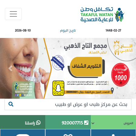
1448-02-27
تاريخ اليوم
2026-08-10
revious
Next
920007715
راسلنا