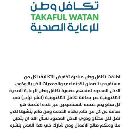
اطلقت تكافل وطن مبادرة تخفيض التكاليف لكل من
مستفيدي الضمان الاجتماعي والجمعيات الخيرية وذوي
الدخل المحدود لمنحهم عضوية تكافل وطن للرعاية الصحية
الالكترونية عبر بطاقة تكافل الالكترونية (انشر تؤجر) في
كل مبلغ يتم خصمه للمستفيدين عبر هذه الخدمة هو
صدقة عن كل من قام بهذه الخدمة ومن قام بنشرها لكي
تصل لكل محتاج وذوي الدخل المحدود نسأل الله ان يتقبل
منا ومنكم صالح الاعمال ومن شارك في هذا العمل بنشره